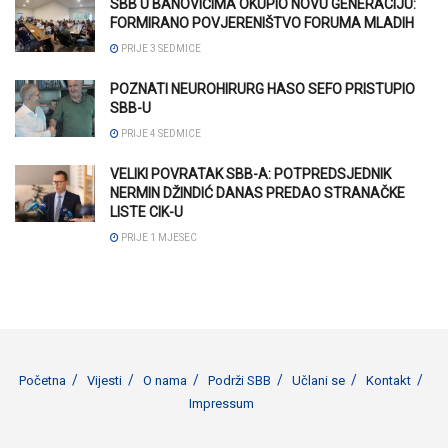
SBB U BANOVIĆIMA OKUPIO NOVU GENERACIJU:
FORMIRANO POVJERENIŠTVO FORUMA MLADIH
PRIJE 3 SEDMICE
POZNATI NEUROHIRURG HASO SEFO PRISTUPIO
SBB-U
PRIJE 4 SEDMICE
VELIKI POVRATAK SBB-A: POTPREDSJEDNIK
NERMIN DŽINDIĆ DANAS PREDAO STRANAČKE
LISTE CIK-U
PRIJE 1 MJESEC
Početna
Vijesti
O nama
Podrži SBB
Učlani se
Kontakt
Impressum