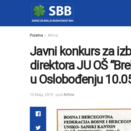
Početna
Arhiva
Javni konkurs za iz
direktora JU OŠ “Bre
u Oslobođenju 10.0
10 Maja, 2019
pod
Arhiva