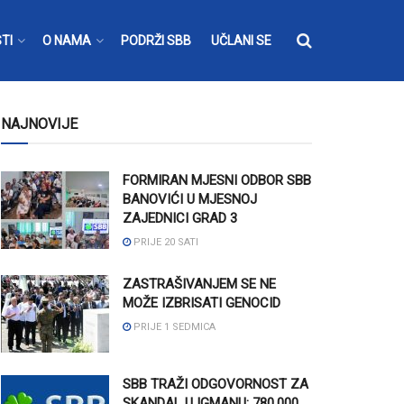
TI
O NAMA
PODRŽI SBB
UČLANI SE
NAJNOVIJE
FORMIRAN MJESNI ODBOR SBB
BANOVIĆI U MJESNOJ
ZAJEDNICI GRAD 3
PRIJE 20 SATI
ZASTRAŠIVANJEM SE NE
MOŽE IZBRISATI GENOCID
PRIJE 1 SEDMICA
SBB TRAŽI ODGOVORNOST ZA
SKANDAL U IGMANU: 780.000