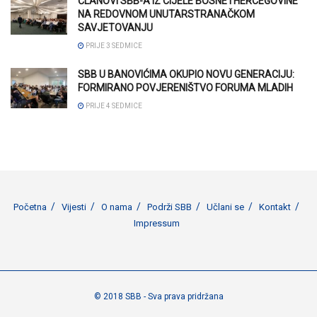
ČLANOVI SBB-A IZ CIJELE BOSNE I HERCEGOVINE
NA REDOVNOM UNUTARSTRANAČKOM
SAVJETOVANJU
PRIJE 3 SEDMICE
SBB U BANOVIĆIMA OKUPIO NOVU GENERACIJU:
FORMIRANO POVJERENIŠTVO FORUMA MLADIH
PRIJE 4 SEDMICE
Početna
Vijesti
O nama
Podrži SBB
Učlani se
Kontakt
Impressum
© 2018 SBB - Sva prava pridržana