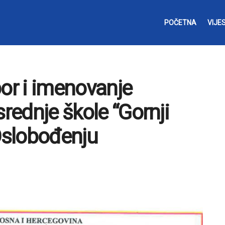
POČETNA
VIJES
bor i imenovanje
srednje škole “Gornji
 Oslobođenju