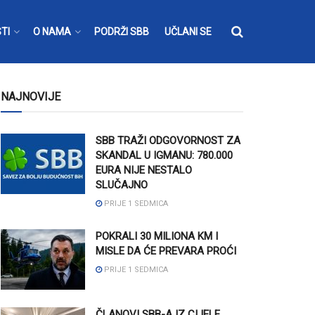
TI
O NAMA
PODRŽI SBB
UČLANI SE
NAJNOVIJE
SBB TRAŽI ODGOVORNOST ZA
SKANDAL U IGMANU: 780.000
EURA NIJE NESTALO
SLUČAJNO
PRIJE 1 SEDMICA
POKRALI 30 MILIONA KM I
MISLE DA ĆE PREVARA PROĆI
PRIJE 1 SEDMICA
ČLANOVI SBB-A IZ CIJELE