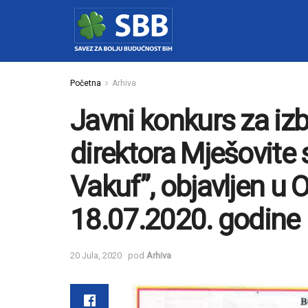
Početna
Arhiva
Javni konkurs za iz
direktora Mješovite 
Vakuf”, objavljen u
18.07.2020. godine
20 Jula, 2020
pod
Arhiva