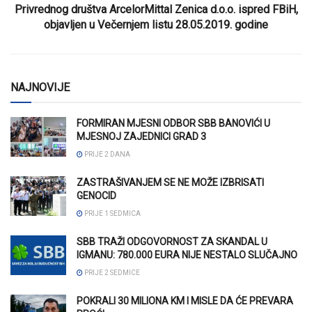
Privrednog društva ArcelorMittal Zenica d.o.o. ispred FBiH,
objavljen u Večernjem listu 28.05.2019. godine
NAJNOVIJE
FORMIRAN MJESNI ODBOR SBB BANOVIĆI U
MJESNOJ ZAJEDNICI GRAD 3
PRIJE 2 DANA
ZASTRAŠIVANJEM SE NE MOŽE IZBRISATI
GENOCID
PRIJE 1 SEDMICA
SBB TRAŽI ODGOVORNOST ZA SKANDAL U
IGMANU: 780.000 EURA NIJE NESTALO SLUČAJNO
PRIJE 2 SEDMICE
POKRALI 30 MILIONA KM I MISLE DA ĆE PREVARA