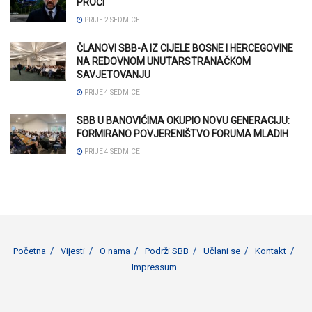
PROĆI
PRIJE 2 SEDMICE
ČLANOVI SBB-A IZ CIJELE BOSNE I HERCEGOVINE
NA REDOVNOM UNUTARSTRANAČKOM
SAVJETOVANJU
PRIJE 4 SEDMICE
SBB U BANOVIĆIMA OKUPIO NOVU GENERACIJU:
FORMIRANO POVJERENIŠTVO FORUMA MLADIH
PRIJE 4 SEDMICE
Početna
Vijesti
O nama
Podrži SBB
Učlani se
Kontakt
Impressum