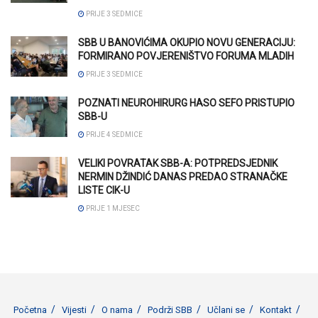
PRIJE 3 SEDMICE
SBB U BANOVIĆIMA OKUPIO NOVU GENERACIJU:
FORMIRANO POVJERENIŠTVO FORUMA MLADIH
PRIJE 3 SEDMICE
POZNATI NEUROHIRURG HASO SEFO PRISTUPIO
SBB-U
PRIJE 4 SEDMICE
VELIKI POVRATAK SBB-A: POTPREDSJEDNIK
NERMIN DŽINDIĆ DANAS PREDAO STRANAČKE
LISTE CIK-U
PRIJE 1 MJESEC
Početna
Vijesti
O nama
Podrži SBB
Učlani se
Kontakt