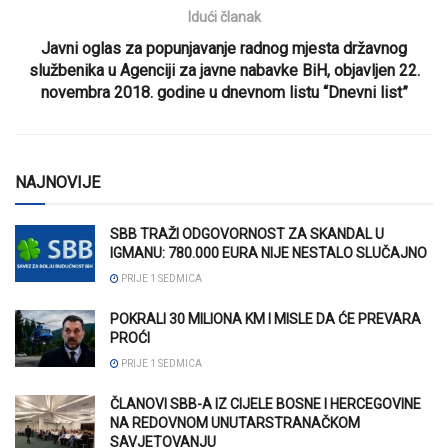
Idući članak
Javni oglas za popunjavanje radnog mjesta državnog
službenika u Agenciji za javne nabavke BiH, objavljen 22.
novembra 2018. godine u dnevnom listu “Dnevni list”
NAJNOVIJE
SBB TRAŽI ODGOVORNOST ZA SKANDAL U
IGMANU: 780.000 EURA NIJE NESTALO SLUČAJNO
PRIJE 1 SEDMICA
POKRALI 30 MILIONA KM I MISLE DA ĆE PREVARA
PROĆI
PRIJE 1 SEDMICA
ČLANOVI SBB-A IZ CIJELE BOSNE I HERCEGOVINE
NA REDOVNOM UNUTARSTRANAČKOM
SAVJETOVANJU