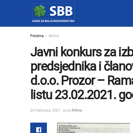
Početna
Arhiva
Javni konkurs za iz
predsjednika i član
d.o.o. Prozor – Ram
listu 23.02.2021. g
23 Februara, 2021
pod
Arhiva