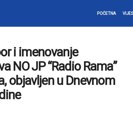
POČETNA
VIJES
bor i imenovanje
ova NO JP “Radio Rama”
a, objavljen u Dnevnom
odine