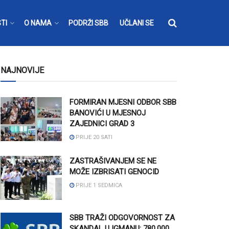
TI
O NAMA
PODRŽI SBB
UČLANI SE
NAJNOVIJE
FORMIRAN MJESNI ODBOR SBB
BANOVIĆI U MJESNOJ
ZAJEDNICI GRAD 3
PRIJE 20 SATI
ZASTRAŠIVANJEM SE NE
MOŽE IZBRISATI GENOCID
PRIJE 1 SEDMICA
SBB TRAŽI ODGOVORNOST ZA
SKANDAL U IGMANU: 780.000