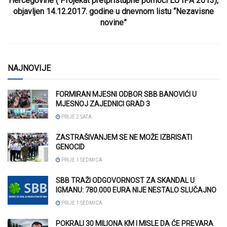
Hercegovine ( Projekat pretpristupne pomoći EU IPA 2013),
objavljen 14.12.2017. godine u dnevnom listu “Nezavisne
novine”
NAJNOVIJE
FORMIRAN MJESNI ODBOR SBB BANOVIĆI U
MJESNOJ ZAJEDNICI GRAD 3
PRIJE 2 SATA
ZASTRAŠIVANJEM SE NE MOŽE IZBRISATI
GENOCID
PRIJE 1 SEDMICA
SBB TRAŽI ODGOVORNOST ZA SKANDAL U
IGMANU: 780.000 EURA NIJE NESTALO SLUČAJNO
PRIJE 1 SEDMICA
POKRALI 30 MILIONA KM I MISLE DA ĆE PREVARA