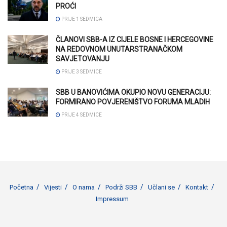
PROĆI
PRIJE 1 SEDMICA
ČLANOVI SBB-A IZ CIJELE BOSNE I HERCEGOVINE
NA REDOVNOM UNUTARSTRANAČKOM
SAVJETOVANJU
PRIJE 3 SEDMICE
SBB U BANOVIĆIMA OKUPIO NOVU GENERACIJU:
FORMIRANO POVJERENIŠTVO FORUMA MLADIH
PRIJE 4 SEDMICE
Početna
Vijesti
O nama
Podrži SBB
Učlani se
Kontakt
Impressum