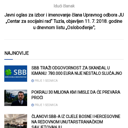
Idući članak
Javni oglas za izbor i imenovanje člana Upravnog odbora JU
„Centar za socijalni rad“ Tuzla, objavljen 11. 7. 2018. godine
u dnevnom listu „Oslobođenje“;
NAJNOVIJE
SBB TRAŽI ODGOVORNOST ZA SKANDAL U
IGMANU: 780.000 EURA NIJE NESTALO SLUČAJNO
PRIJE 1 SEDMICA
POKRALI 30 MILIONA KM I MISLE DA ĆE PREVARA
PROĆI
PRIJE 1 SEDMICA
ČLANOVI SBB-A IZ CIJELE BOSNE I HERCEGOVINE
NA REDOVNOM UNUTARSTRANAČKOM
SAVJETOVANJU