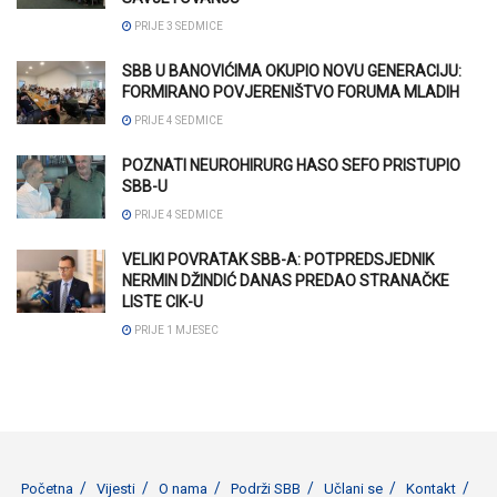
PRIJE 3 SEDMICE
SBB U BANOVIĆIMA OKUPIO NOVU GENERACIJU:
FORMIRANO POVJERENIŠTVO FORUMA MLADIH
PRIJE 4 SEDMICE
POZNATI NEUROHIRURG HASO SEFO PRISTUPIO
SBB-U
PRIJE 4 SEDMICE
VELIKI POVRATAK SBB-A: POTPREDSJEDNIK
NERMIN DŽINDIĆ DANAS PREDAO STRANAČKE
LISTE CIK-U
PRIJE 1 MJESEC
Početna
Vijesti
O nama
Podrži SBB
Učlani se
Kontakt