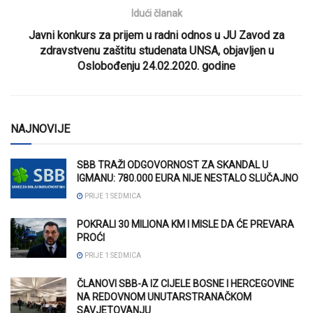
Idući članak
Javni konkurs za prijem u radni odnos u JU Zavod za
zdravstvenu zaštitu studenata UNSA, objavljen u
Oslobođenju 24.02.2020. godine
NAJNOVIJE
SBB TRAŽI ODGOVORNOST ZA SKANDAL U
IGMANU: 780.000 EURA NIJE NESTALO SLUČAJNO
PRIJE 1 SEDMICA
POKRALI 30 MILIONA KM I MISLE DA ĆE PREVARA
PROĆI
PRIJE 1 SEDMICA
ČLANOVI SBB-A IZ CIJELE BOSNE I HERCEGOVINE
NA REDOVNOM UNUTARSTRANAČKOM
SAVJETOVANJU