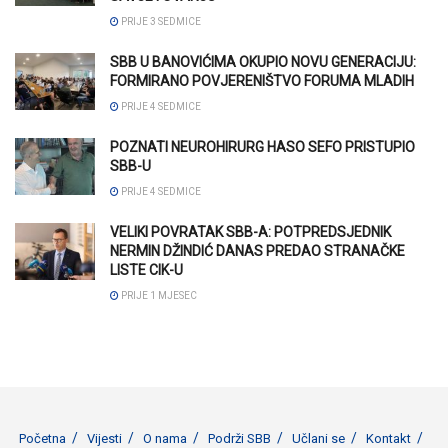
PRIJE 3 SEDMICE
SBB U BANOVIĆIMA OKUPIO NOVU GENERACIJU:
FORMIRANO POVJERENIŠTVO FORUMA MLADIH
PRIJE 4 SEDMICE
POZNATI NEUROHIRURG HASO SEFO PRISTUPIO
SBB-U
PRIJE 4 SEDMICE
VELIKI POVRATAK SBB-A: POTPREDSJEDNIK
NERMIN DŽINDIĆ DANAS PREDAO STRANAČKE
LISTE CIK-U
PRIJE 1 MJESEC
Početna
Vijesti
O nama
Podrži SBB
Učlani se
Kontakt