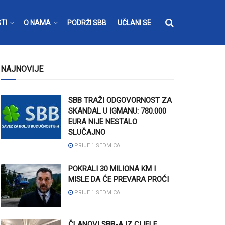
TI
O NAMA
PODRŽI SBB
UČLANI SE
NAJNOVIJE
SBB TRAŽI ODGOVORNOST ZA
SKANDAL U IGMANU: 780.000
EURA NIJE NESTALO
SLUČAJNO
PRIJE 1 SEDMICA
POKRALI 30 MILIONA KM I
MISLE DA ĆE PREVARA PROĆI
PRIJE 1 SEDMICA
ČLANOVI SBB-A IZ CIJELE