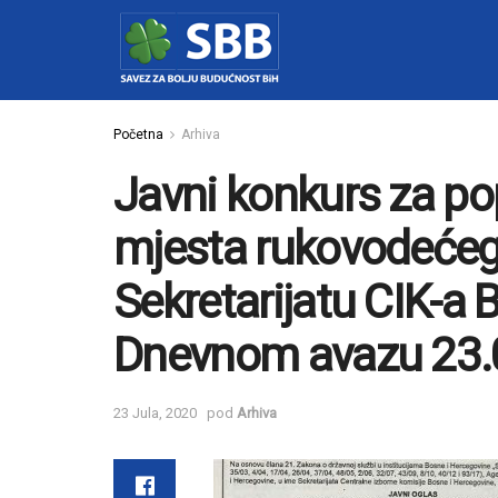
Početna
Arhiva
Javni konkurs za p
mjesta rukovodećeg
Sekretarijatu CIK-a B
Dnevnom avazu 23.
23 Jula, 2020
pod
Arhiva