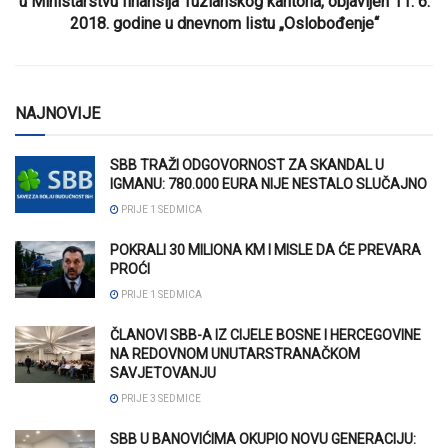
u Ministarstvu finansija Tuzlanskog kantona, objavljen 11. 6.
2018. godine u dnevnom listu „Oslobođenje“
NAJNOVIJE
SBB TRAŽI ODGOVORNOST ZA SKANDAL U
IGMANU: 780.000 EURA NIJE NESTALO SLUČAJNO
PRIJE 1 SEDMICA
POKRALI 30 MILIONA KM I MISLE DA ĆE PREVARA
PROĆI
PRIJE 1 SEDMICA
ČLANOVI SBB-A IZ CIJELE BOSNE I HERCEGOVINE
NA REDOVNOM UNUTARSTRANAČKOM
SAVJETOVANJU
PRIJE 3 SEDMICE
SBB U BANOVIĆIMA OKUPIO NOVU GENERACIJU: