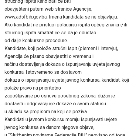
stručnog ispita kandidati će biti
obavješteni putem web stranice Agencije,
www.adsfbih.gov.ba. Imena kandidata se ne objavljuju.
Ako kandidat ne pristupi polaganju ispita općeg znanja i/ili
stručnog ispita smatrat će se da je odustao
od dalje konkursne procedure.
Kandidate, koji polože stručni ispit (pismeni i intervju),
Agencija će pisano obavjestiti o vremenu i
načinu dostavljanja dokaza o ispunjavanju uvjeta javnog
konkursa. Istovremeno sa dostavom
dokaza o ispunjavanju uvjeta javnog konkursa, kandidat, koji
polaže pravo na prioritetno
zapošljavanje po osnovu posebnog zakona, dužan je
dostaviti i odgovarajuće dokaze o svom statusu
u skladu sa propisom na koji se poziva.
Kandidati u javnom konkursu moraju ispunjavati uvjete
javnog konkursa sa danom njegove objave,
u “Službenim novinama Federacije BiH” neovisno od toga