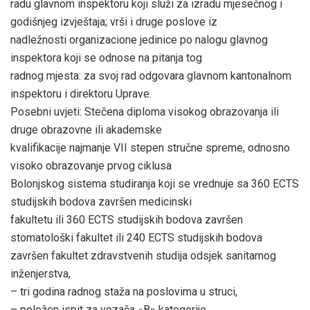
radu glavnom inspektoru koji služi za izradu mjesečnog i
godišnjeg izvještaja; vrši i druge poslove iz
nadležnosti organizacione jedinice po nalogu glavnog
inspektora koji se odnose na pitanja tog
radnog mjesta: za svoj rad odgovara glavnom kantonalnom
inspektoru i direktoru Uprave.
Posebni uvjeti: Stečena diploma visokog obrazovanja ili
druge obrazovne ili akademske
kvalifikacije najmanje VII stepen stručne spreme, odnosno
visoko obrazovanje prvog ciklusa
Bolonjskog sistema studiranja koji se vrednuje sa 360 ECTS
studijskih bodova završen medicinski
fakultetu ili 360 ECTS studijskih bodova završen
stomatološki fakultet ili 240 ECTS studijskih bodova
završen fakultet zdravstvenih studija odsjek sanitarnog
inženjerstva,
– tri godina radnog staža na poslovima u struci,
– položen ispit za vozača «B» kategorije,