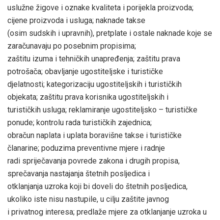
uslužne žigove i oznake kvaliteta i porijekla proizvoda;
cijene proizvoda i usluga; naknade takse
(osim sudskih i upravnih), pretplate i ostale naknade koje se
zaračunavaju po posebnim propisima;
zaštitu izuma i tehničkih unapređenja; zaštitu prava
potrošača; obavljanje ugostiteljske i turističke
djelatnosti; kategorizaciju ugostiteljskih i turističkih
objekata; zaštitu prava korisnika ugostiteljskih i
turističkih usluga; reklamiranje ugostiteljsko – turističke
ponude; kontrolu rada turističkih zajednica;
obračun naplata i uplata boravišne takse i turističke
članarine; poduzima preventivne mjere i radnje
radi spriječavanja povrede zakona i drugih propisa,
sprečavanja nastajanja štetnih posljedica i
otklanjanja uzroka koji bi doveli do štetnih posljedica,
ukoliko iste nisu nastupile, u cilju zaštite javnog
i privatnog interesa; predlaže mjere za otklanjanje uzroka u