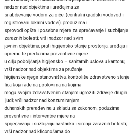
nadzor nad objektima i uređajima za
snabdjevanje vodom za piće, (centralni gradski vodovod i
registrovani lokalni vodovi); preduzima i
sprovodi opšte i posebne mjere za sprečavanje i suzbijanje
zaraznih bolesti; vrši nadzor nad svim
javnim objektima; prati higijensko stanje prostorija, uređaja i
opreme te preduzima preventivne mjere
u cilju poboljšanja higijensko – sanitarnih uslova u kantonu;
vrši nadzor nad objektima za pružanje
higijenske njege stanovništva; kontroliše zdravstveno stanje
lica koja rade na poslovima na kojima
mogu svojim zdravstvenim stanjem ugroziti zdravlje drugih
ljudi; vrši nadzor nad konzumiranjem
duhanskih prerađevina u skladu sa zakonom; poduzima
preventivne i interventne mjere na
sprječavanju i suzbijanju nastanka i širenja zaraznih bolesti;
vrši nadzor nad kliconošama do