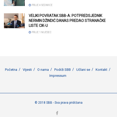
PRIJE 4 SEDMICE
VELIKI POVRATAK SBB-A: POTPREDSJEDNIK
NERMIN DŽINDIĆ DANAS PREDAO STRANAČKE
LISTE CIK-U
PRIJE 1 MJESEC
Početna
Vijesti
O nama
Podrži SBB
Učlani se
Kontakt
Impressum
© 2018 SBB - Sva prava pridržana