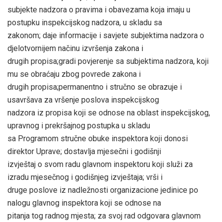
subjekte nadzora o pravima i obavezama koja imaju u
postupku inspekcijskog nadzora, u skladu sa
zakonom; daje informacije i savjete subjektima nadzora o
djelotvornijem načinu izvršenja zakona i
drugih propisa;gradi povjerenje sa subjektima nadzora, koji
mu se obraćaju zbog povrede zakona i
drugih propisa;permanentno i stručno se obrazuje i
usavršava za vršenje poslova inspekcijskog
nadzora iz propisa koji se odnose na oblast inspekcijskog,
upravnog i prekršajnog postupka u skladu
sa Programom stručne obuke inspektora koji donosi
direktor Uprave; dostavlja mjesečni i godišnji
izvještaj o svom radu glavnom inspektoru koji služi za
izradu mjesečnog i godišnjeg izvještaja; vrši i
druge poslove iz nadležnosti organizacione jedinice po
nalogu glavnog inspektora koji se odnose na
pitanja tog radnog mjesta; za svoj rad odgovara glavnom