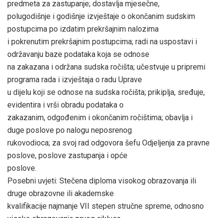
predmeta za zastupanje; dostavlja mjesečne,
polugodišnje i godišnje izvještaje o okončanim sudskim
postupcima po izdatim prekršajnim nalozima
i pokrenutim prekršajnim postupcima; radi na uspostavi i
održavanju baze podataka koja se odnose
na zakazana i održana sudska ročišta; učestvuje u pripremi
programa rada i izvještaja o radu Uprave
u dijelu koji se odnose na sudska ročišta; prikiplja, sređuje,
evidentira i vrši obradu podataka o
zakazanim, odgođenim i okončanim ročištima; obavlja i
duge poslove po nalogu neposrenog
rukovodioca; za svoj rad odgovora šefu Odjeljenja za pravne
poslove, poslove zastupanja i opće
poslove.
Posebni uvjeti: Stečena diploma visokog obrazovanja ili
druge obrazovne ili akademske
kvalifikacije najmanje VII stepen stručne spreme, odnosno