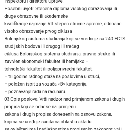
inspektoru i direktoru Uprave.
Posebni uvjeti: Stečena diploma visokog obrazovanja ili
druge obrazovne ili akademske
kvalifikacije najmanje VII stepen stručne spreme, odnosno
visoko obrazovanje prvog ciklusa
Bolonjskog sistema studiranja koji se vrednuje sa 240 ECTS
studijskih bodova ili drugog ili trećeg
ciklusa Bolonjskog sistema studiranja, pravne struke ili
završen ekonomski fakultet ili hemijsko –
tehnološki fakultet ili poljoprivredni fakultet,
– tri godine radnog staža na poslovima u struci,
– položen ispit za vozača «B» kategorije,
– poznavanje rada na računaru.
03.Opis poslova: Vrši nadzor nad primjenom zakona i drugih
propisa koji se odnose na: primjenu
zakona i drugih propisa donesenih na osnovu zakona,
kojima se uređuje sanitarna oblast u skladu
sa ovlaštenjima i nadležnostima propisanim zakonom; vrši