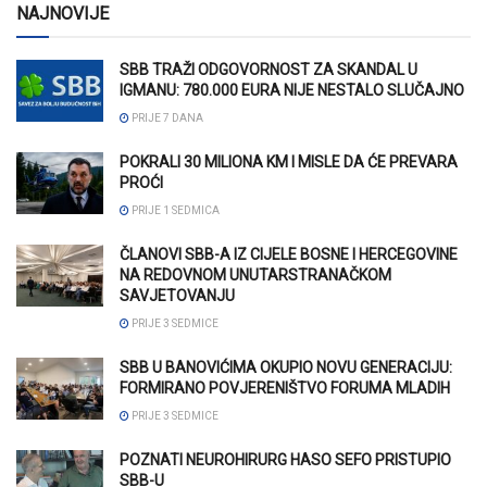
NAJNOVIJE
SBB TRAŽI ODGOVORNOST ZA SKANDAL U
IGMANU: 780.000 EURA NIJE NESTALO SLUČAJNO
PRIJE 7 DANA
POKRALI 30 MILIONA KM I MISLE DA ĆE PREVARA
PROĆI
PRIJE 1 SEDMICA
ČLANOVI SBB-A IZ CIJELE BOSNE I HERCEGOVINE
NA REDOVNOM UNUTARSTRANAČKOM
SAVJETOVANJU
PRIJE 3 SEDMICE
SBB U BANOVIĆIMA OKUPIO NOVU GENERACIJU:
FORMIRANO POVJERENIŠTVO FORUMA MLADIH
PRIJE 3 SEDMICE
POZNATI NEUROHIRURG HASO SEFO PRISTUPIO
SBB-U