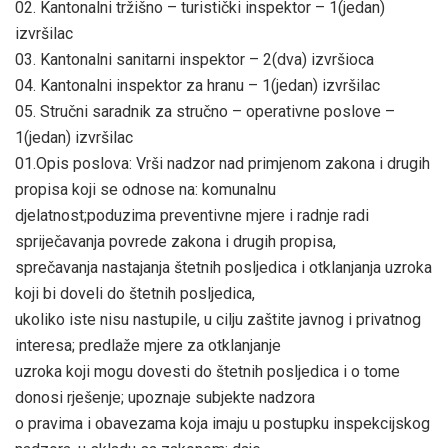
02. Kantonalni tržišno – turistički inspektor – 1(jedan)
izvršilac
03. Kantonalni sanitarni inspektor – 2(dva) izvršioca
04. Kantonalni inspektor za hranu – 1(jedan) izvršilac
05. Stručni saradnik za stručno – operativne poslove –
1(jedan) izvršilac
01.Opis poslova: Vrši nadzor nad primjenom zakona i drugih
propisa koji se odnose na: komunalnu
djelatnost;poduzima preventivne mjere i radnje radi
spriječavanja povrede zakona i drugih propisa,
sprečavanja nastajanja štetnih posljedica i otklanjanja uzroka
koji bi doveli do štetnih posljedica,
ukoliko iste nisu nastupile, u cilju zaštite javnog i privatnog
interesa; predlaže mjere za otklanjanje
uzroka koji mogu dovesti do štetnih posljedica i o tome
donosi rješenje; upoznaje subjekte nadzora
o pravima i obavezama koja imaju u postupku inspekcijskog