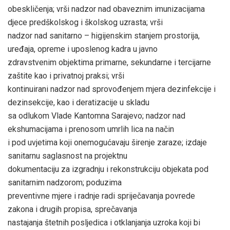
obeskličenja; vrši nadzor nad obaveznim imunizacijama
djece predškolskog i školskog uzrasta; vrši
nadzor nad sanitarno – higijenskim stanjem prostorija,
uređaja, opreme i uposlenog kadra u javno
zdravstvenim objektima primarne, sekundarne i tercijarne
zaštite kao i privatnoj praksi; vrši
kontinuirani nadzor nad sprovođenjem mjera dezinfekcije i
dezinsekcije, kao i deratizacije u skladu
sa odlukom Vlade Kantomna Sarajevo; nadzor nad
ekshumacijama i prenosom umrlih lica na način
i pod uvjetima koji onemogućavaju širenje zaraze; izdaje
sanitarnu saglasnost na projektnu
dokumentaciju za izgradnju i rekonstrukciju objekata pod
sanitarnim nadzorom; poduzima
preventivne mjere i radnje radi spriječavanja povrede
zakona i drugih propisa, sprečavanja
nastajanja štetnih posljedica i otklanjanja uzroka koji bi