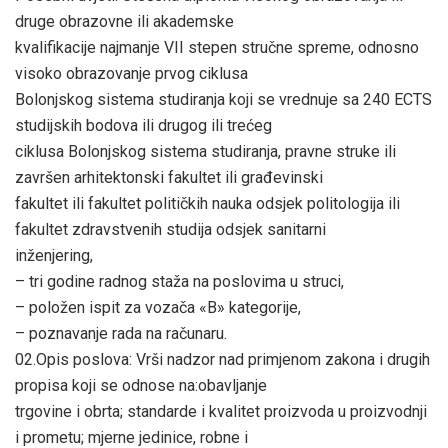
druge obrazovne ili akademske
kvalifikacije najmanje VII stepen stručne spreme, odnosno
visoko obrazovanje prvog ciklusa
Bolonjskog sistema studiranja koji se vrednuje sa 240 ECTS
studijskih bodova ili drugog ili trećeg
ciklusa Bolonjskog sistema studiranja, pravne struke ili
završen arhitektonski fakultet ili građevinski
fakultet ili fakultet političkih nauka odsjek politologija ili
fakultet zdravstvenih studija odsjek sanitarni
inženjering,
– tri godine radnog staža na poslovima u struci,
– položen ispit za vozača «B» kategorije,
– poznavanje rada na računaru.
02.Opis poslova: Vrši nadzor nad primjenom zakona i drugih
propisa koji se odnose na:obavljanje
trgovine i obrta; standarde i kvalitet proizvoda u proizvodnji
i prometu; mjerne jedinice, robne i