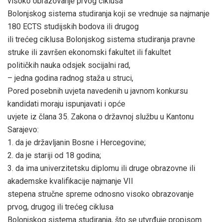
visoko obrazovanje prvog ciklusa
Bolonjskog sistema studiranja koji se vrednuje sa najmanje
180 ECTS studijskih bodova ili drugog
ili trećeg ciklusa Bolonjskog sistema studiranja pravne
struke ili završen ekonomski fakultet ili fakultet
političkih nauka odsjek socijalni rad,
– jedna godina radnog staža u struci,
Pored posebnih uvjeta navedenih u javnom konkursu
kandidati moraju ispunjavati i opće
uvjete iz člana 35. Zakona o državnoj službu u Kantonu
Sarajevo:
1. da je državljanin Bosne i Hercegovine;
2. da je stariji od 18 godina;
3. da ima univerzitetsku diplomu ili druge obrazovne ili
akademske kvalifikacije najmanje VII
stepena stručne spreme odnosno visoko obrazovanje
prvog, drugog ili trećeg ciklusa
Bolonjskog sistema studiranja, što se utvrđuje propisom