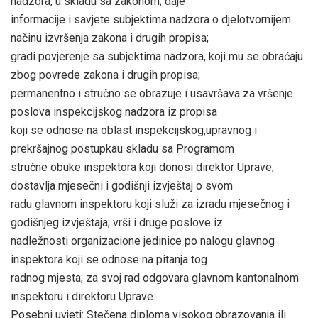
nadzora, u skladu sa zakonom; daje
informacije i savjete subjektima nadzora o djelotvornijem
načinu izvršenja zakona i drugih propisa;
gradi povjerenje sa subjektima nadzora, koji mu se obraćaju
zbog povrede zakona i drugih propisa;
permanentno i stručno se obrazuje i usavršava za vršenje
poslova inspekcijskog nadzora iz propisa
koji se odnose na oblast inspekcijskog,upravnog i
prekršajnog postupkau skladu sa Programom
stručne obuke inspektora koji donosi direktor Uprave;
dostavlja mjesečni i godišnji izvještaj o svom
radu glavnom inspektoru koji služi za izradu mjesečnog i
godišnjeg izvještaja; vrši i druge poslove iz
nadležnosti organizacione jedinice po nalogu glavnog
inspektora koji se odnose na pitanja tog
radnog mjesta; za svoj rad odgovara glavnom kantonalnom
inspektoru i direktoru Uprave.
Posebni uvjeti: Stečena diploma visokog obrazovanja ili