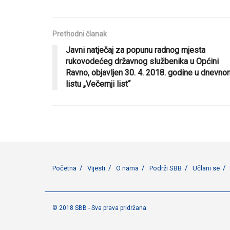
Prethodni članak
Javni natječaj za popunu radnog mjesta
rukovodećeg državnog službenika u Općini
Ravno, objavljen 30. 4. 2018. godine u dnevno
listu „Večernji list“
Početna
Vijesti
O nama
Podrži SBB
Učlani se
© 2018 SBB - Sva prava pridržana