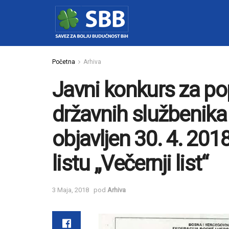
Početna
Arhiva
Javni konkurs za p
državnih službenika 
objavljen 30. 4. 20
listu „Večernji list“
3 Maja, 2018
pod
Arhiva