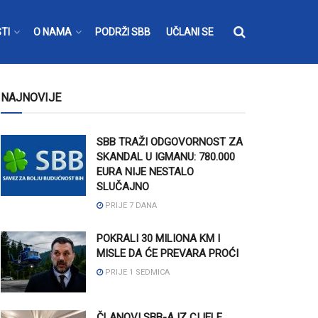
TI
O NAMA
PODRŽI SBB
UČLANI SE
NAJNOVIJE
SBB TRAŽI ODGOVORNOST ZA
SKANDAL U IGMANU: 780.000
EURA NIJE NESTALO
SLUČAJNO
PRIJE 7 DANA
POKRALI 30 MILIONA KM I
MISLE DA ĆE PREVARA PROĆI
PRIJE 1 SEDMICA
ČLANOVI SBB-A IZ CIJELE