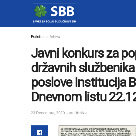
Početna
Arhiva
Javni konkurs za p
državnih službenika 
poslove Institucija B
Dnevnom listu 22.1
23 Decembra, 2020
pod
Arhiva