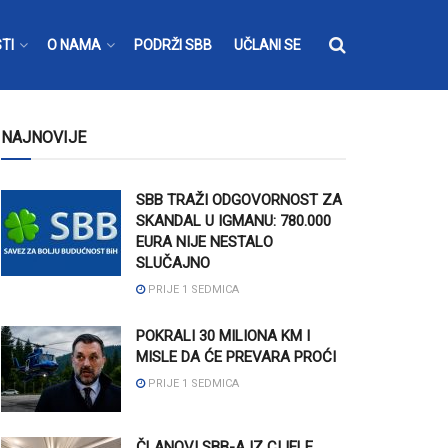
TI
O NAMA
PODRŽI SBB
UČLANI SE
NAJNOVIJE
SBB TRAŽI ODGOVORNOST ZA
SKANDAL U IGMANU: 780.000
EURA NIJE NESTALO
SLUČAJNO
PRIJE 1 SEDMICA
POKRALI 30 MILIONA KM I
MISLE DA ĆE PREVARA PROĆI
PRIJE 1 SEDMICA
ČLANOVI SBB-A IZ CIJELE