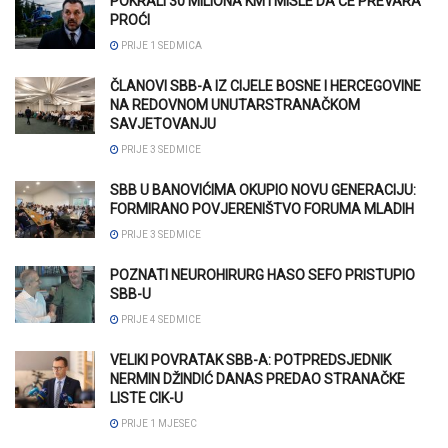
POKRALI 30 MILIONA KM I MISLE DA ĆE PREVARA
PROĆI
PRIJE 1 SEDMICA
ČLANOVI SBB-A IZ CIJELE BOSNE I HERCEGOVINE
NA REDOVNOM UNUTARSTRANAČKOM
SAVJETOVANJU
PRIJE 3 SEDMICE
SBB U BANOVIĆIMA OKUPIO NOVU GENERACIJU:
FORMIRANO POVJERENIŠTVO FORUMA MLADIH
PRIJE 3 SEDMICE
POZNATI NEUROHIRURG HASO SEFO PRISTUPIO
SBB-U
PRIJE 4 SEDMICE
VELIKI POVRATAK SBB-A: POTPREDSJEDNIK
NERMIN DŽINDIĆ DANAS PREDAO STRANAČKE
LISTE CIK-U
PRIJE 1 MJESEC