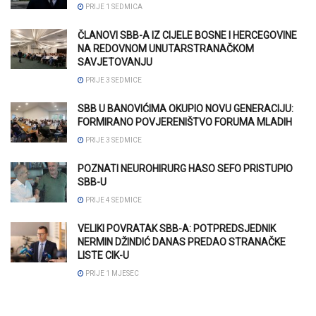
PRIJE 1 SEDMICA
ČLANOVI SBB-A IZ CIJELE BOSNE I HERCEGOVINE
NA REDOVNOM UNUTARSTRANAČKOM
SAVJETOVANJU
PRIJE 3 SEDMICE
SBB U BANOVIĆIMA OKUPIO NOVU GENERACIJU:
FORMIRANO POVJERENIŠTVO FORUMA MLADIH
PRIJE 3 SEDMICE
POZNATI NEUROHIRURG HASO SEFO PRISTUPIO
SBB-U
PRIJE 4 SEDMICE
VELIKI POVRATAK SBB-A: POTPREDSJEDNIK
NERMIN DŽINDIĆ DANAS PREDAO STRANAČKE
LISTE CIK-U
PRIJE 1 MJESEC