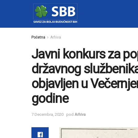
Početna
Arhiva
Javni konkurs za p
državnog službenika
objavljen u Večernje
godine
7 Decembra, 2020
pod
Arhiva