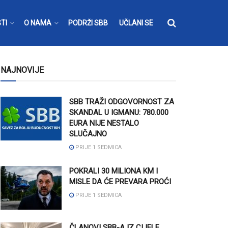
TI
O NAMA
PODRŽI SBB
UČLANI SE
NAJNOVIJE
SBB TRAŽI ODGOVORNOST ZA
SKANDAL U IGMANU: 780.000
EURA NIJE NESTALO
SLUČAJNO
PRIJE 1 SEDMICA
POKRALI 30 MILIONA KM I
MISLE DA ĆE PREVARA PROĆI
PRIJE 1 SEDMICA
ČLANOVI SBB-A IZ CIJELE