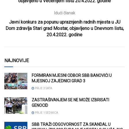
objavljeno u Večernjem listu 20.4.2022. godine
Idući članak
Javni konkurs za popunu upraznjenih radnih mjesta u JU
Dom zdravlja Stari grad Mostar, objavljeno u Dnevnom listu,
20.4.2022. godine
NAJNOVIJE
FORMIRAN MJESNI ODBOR SBB BANOVIĆI U
MJESNOJ ZAJEDNICI GRAD 3
PRIJE 3 SATA
ZASTRAŠIVANJEM SE NE MOŽE IZBRISATI
GENOCID
PRIJE 1 SEDMICA
SBB TRAŽI ODGOVORNOST ZA SKANDAL U