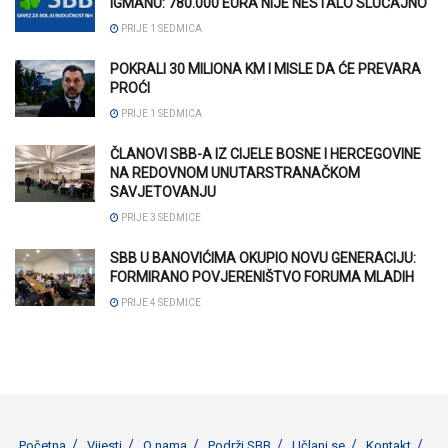
IGMANU: 780.000 EURA NIJE NESTALO SLUČAJNO
PRIJE 1 SEDMICA
POKRALI 30 MILIONA KM I MISLE DA ĆE PREVARA
PROĆI
PRIJE 1 SEDMICA
ČLANOVI SBB-A IZ CIJELE BOSNE I HERCEGOVINE
NA REDOVNOM UNUTARSTRANAČKOM
SAVJETOVANJU
PRIJE 3 SEDMICE
SBB U BANOVIĆIMA OKUPIO NOVU GENERACIJU:
FORMIRANO POVJERENIŠTVO FORUMA MLADIH
PRIJE 4 SEDMICE
Početna
Vijesti
O nama
Podrži SBB
Učlani se
Kontakt