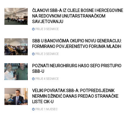
ČLANOVI SBB-A IZ CIJELE BOSNE I HERCEGOVINE
NA REDOVNOM UNUTARSTRANAČKOM
SAVJETOVANJU
PRIJE 3 SEDMICE
SBB U BANOVIĆIMA OKUPIO NOVU GENERACIJU:
FORMIRANO POVJERENIŠTVO FORUMA MLADIH
PRIJE 3 SEDMICE
POZNATI NEUROHIRURG HASO SEFO PRISTUPIO
SBB-U
PRIJE 4 SEDMICE
VELIKI POVRATAK SBB-A: POTPREDSJEDNIK
NERMIN DŽINDIĆ DANAS PREDAO STRANAČKE
LISTE CIK-U
PRIJE 1 MJESEC