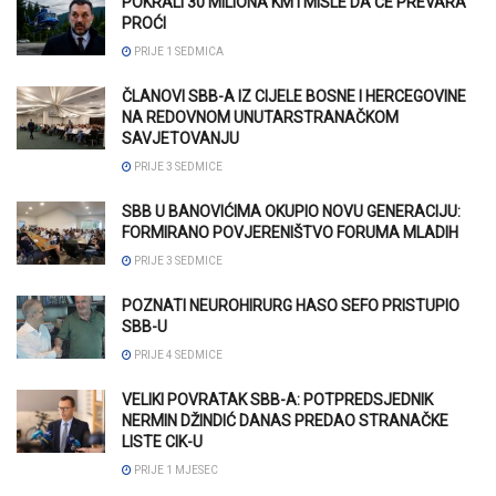
POKRALI 30 MILIONA KM I MISLE DA ĆE PREVARA
PROĆI
PRIJE 1 SEDMICA
ČLANOVI SBB-A IZ CIJELE BOSNE I HERCEGOVINE
NA REDOVNOM UNUTARSTRANAČKOM
SAVJETOVANJU
PRIJE 3 SEDMICE
SBB U BANOVIĆIMA OKUPIO NOVU GENERACIJU:
FORMIRANO POVJERENIŠTVO FORUMA MLADIH
PRIJE 3 SEDMICE
POZNATI NEUROHIRURG HASO SEFO PRISTUPIO
SBB-U
PRIJE 4 SEDMICE
VELIKI POVRATAK SBB-A: POTPREDSJEDNIK
NERMIN DŽINDIĆ DANAS PREDAO STRANAČKE
LISTE CIK-U
PRIJE 1 MJESEC