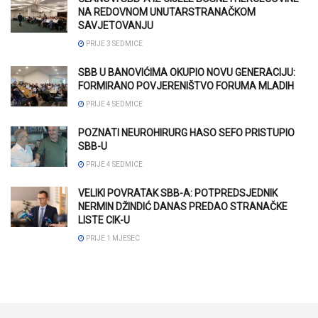
NA REDOVNOM UNUTARSTRANAČKOM
SAVJETOVANJU
PRIJE 3 SEDMICE
SBB U BANOVIĆIMA OKUPIO NOVU GENERACIJU:
FORMIRANO POVJERENIŠTVO FORUMA MLADIH
PRIJE 4 SEDMICE
POZNATI NEUROHIRURG HASO SEFO PRISTUPIO
SBB-U
PRIJE 4 SEDMICE
VELIKI POVRATAK SBB-A: POTPREDSJEDNIK
NERMIN DŽINDIĆ DANAS PREDAO STRANAČKE
LISTE CIK-U
PRIJE 1 MJESEC