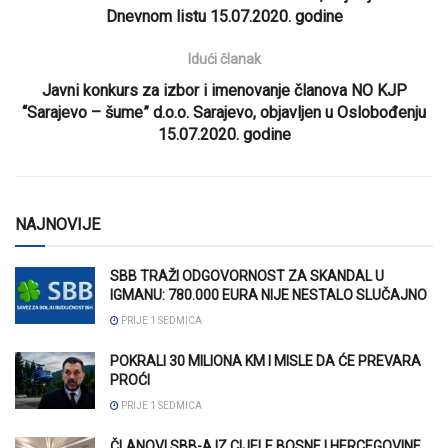
Dnevnom listu 15.07.2020. godine
Idući članak
Javni konkurs za izbor i imenovanje članova NO KJP
“Sarajevo – šume” d.o.o. Sarajevo, objavljen u Oslobođenju
15.07.2020. godine
NAJNOVIJE
SBB TRAŽI ODGOVORNOST ZA SKANDAL U
IGMANU: 780.000 EURA NIJE NESTALO SLUČAJNO
PRIJE 1 SEDMICA
POKRALI 30 MILIONA KM I MISLE DA ĆE PREVARA
PROĆI
PRIJE 1 SEDMICA
ČLANOVI SBB-A IZ CIJELE BOSNE I HERCEGOVINE