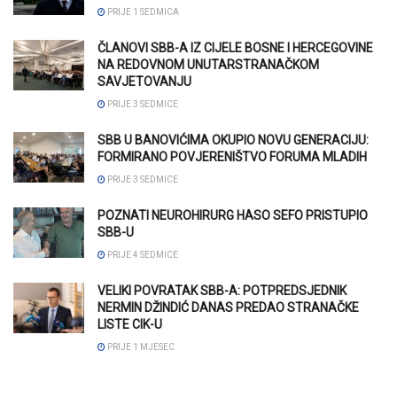
PRIJE 1 SEDMICA
ČLANOVI SBB-A IZ CIJELE BOSNE I HERCEGOVINE
NA REDOVNOM UNUTARSTRANAČKOM
SAVJETOVANJU
PRIJE 3 SEDMICE
SBB U BANOVIĆIMA OKUPIO NOVU GENERACIJU:
FORMIRANO POVJERENIŠTVO FORUMA MLADIH
PRIJE 3 SEDMICE
POZNATI NEUROHIRURG HASO SEFO PRISTUPIO
SBB-U
PRIJE 4 SEDMICE
VELIKI POVRATAK SBB-A: POTPREDSJEDNIK
NERMIN DŽINDIĆ DANAS PREDAO STRANAČKE
LISTE CIK-U
PRIJE 1 MJESEC