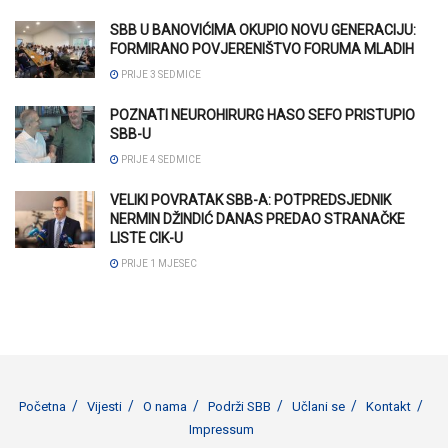
SBB U BANOVIĆIMA OKUPIO NOVU GENERACIJU:
FORMIRANO POVJERENIŠTVO FORUMA MLADIH
PRIJE 3 SEDMICE
POZNATI NEUROHIRURG HASO SEFO PRISTUPIO
SBB-U
PRIJE 4 SEDMICE
VELIKI POVRATAK SBB-A: POTPREDSJEDNIK
NERMIN DŽINDIĆ DANAS PREDAO STRANAČKE
LISTE CIK-U
PRIJE 1 MJESEC
Početna
Vijesti
O nama
Podrži SBB
Učlani se
Kontakt
Impressum