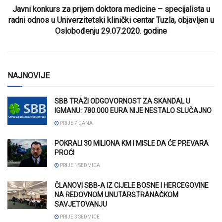
Javni konkurs za prijem doktora medicine – specijalista u
radni odnos u Univerzitetski klinički centar Tuzla, objavljen u
Oslobođenju 29.07.2020. godine
NAJNOVIJE
SBB TRAŽI ODGOVORNOST ZA SKANDAL U
IGMANU: 780.000 EURA NIJE NESTALO SLUČAJNO
PRIJE 7 DANA
POKRALI 30 MILIONA KM I MISLE DA ĆE PREVARA
PROĆI
PRIJE 1 SEDMICA
ČLANOVI SBB-A IZ CIJELE BOSNE I HERCEGOVINE
NA REDOVNOM UNUTARSTRANAČKOM
SAVJETOVANJU
PRIJE 3 SEDMICE