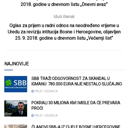
2018. godine u dnevnom listu „Dnevni avaz“
Idući članak
Oglas za prijem u radni odnos na neodređeno vrijeme u
Uredu za reviziju intitucija Bosne i Hercegovine, objavljen
25. 9. 2018. godine u dnevnom listu „Večernji list“
NAJNOVIJE
SBB TRAŽI ODGOVORNOST ZA SKANDAL U
IGMANU: 780.000 EURA NIJE NESTALO SLUČAJNO
PRIJE 1 SEDMICA
POKRALI 30 MILIONA KM I MISLE DA ĆE PREVARA
PROĆI
PRIJE 1 SEDMICA
ČLANOVI SBB-A IZ CIJELE BOSNE I HERCEGOVINE