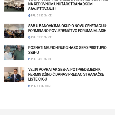
NA REDOVNOM UNUTARSTRANAČKOM
SAVJETOVANJU
PRIJE 3 SEDMICE
SBB U BANOVIĆIMA OKUPIO NOVU GENERACIJU:
FORMIRANO POVJERENIŠTVO FORUMA MLADIH
PRIJE 3 SEDMICE
POZNATI NEUROHIRURG HASO SEFO PRISTUPIO
SBB-U
PRIJE 4 SEDMICE
VELIKI POVRATAK SBB-A: POTPREDSJEDNIK
NERMIN DŽINDIĆ DANAS PREDAO STRANAČKE
LISTE CIK-U
PRIJE 1 MJESEC