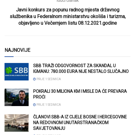
Idući članak
Javni konkurs za popunu radnog mjesta državnog
službenika u Federalnom ministarstvu okoliša i turizma,
objavljeno u Večernjem listu 08.12.2021.godine
NAJNOVIJE
SBB TRAŽI ODGOVORNOST ZA SKANDAL U
IGMANU: 780.000 EURA NIJE NESTALO SLUČAJNO
PRIJE 1 SEDMICA
POKRALI 30 MILIONA KM I MISLE DA ĆE PREVARA
PROĆI
PRIJE 1 SEDMICA
ČLANOVI SBB-A IZ CIJELE BOSNE I HERCEGOVINE
NA REDOVNOM UNUTARSTRANAČKOM
SAVJETOVANJU