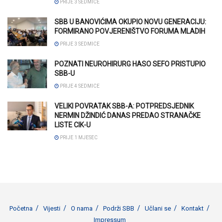
PRIJE 3 SEDMICE
SBB U BANOVIĆIMA OKUPIO NOVU GENERACIJU:
FORMIRANO POVJERENIŠTVO FORUMA MLADIH
PRIJE 3 SEDMICE
POZNATI NEUROHIRURG HASO SEFO PRISTUPIO
SBB-U
PRIJE 4 SEDMICE
VELIKI POVRATAK SBB-A: POTPREDSJEDNIK
NERMIN DŽINDIĆ DANAS PREDAO STRANAČKE
LISTE CIK-U
PRIJE 1 MJESEC
Početna
Vijesti
O nama
Podrži SBB
Učlani se
Kontakt
Impressum