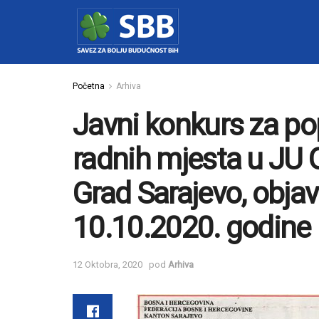
Početna
Arhiva
Javni konkurs za p
radnih mjesta u JU 
Grad Sarajevo, obja
10.10.2020. godine
12 Oktobra, 2020
pod
Arhiva