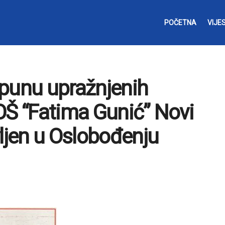
POČETNA
VIJES
opunu upražnjenih
OŠ “Fatima Gunić” Novi
vljen u Oslobođenju