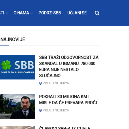
TI
O NAMA
PODRŽI SBB
UČLANI SE
NAJNOVIJE
SBB TRAŽI ODGOVORNOST ZA
SKANDAL U IGMANU: 780.000
EURA NIJE NESTALO
SLUČAJNO
PRIJE 1 SEDMICA
POKRALI 30 MILIONA KM I
MISLE DA ĆE PREVARA PROĆI
PRIJE 1 SEDMICA
ČLANOVI SBB-A IZ CIJELE