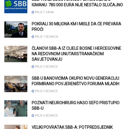
IGMANU: 780.000 EURA NIJE NESTALO SLUČAJNO
PRIJE 7 DANA
POKRALI 30 MILIONA KM I MISLE DA ĆE PREVARA
PROĆI
PRIJE 1 SEDMICA
ČLANOVI SBB-A IZ CIJELE BOSNE I HERCEGOVINE
NA REDOVNOM UNUTARSTRANAČKOM
SAVJETOVANJU
PRIJE 3 SEDMICE
SBB U BANOVIĆIMA OKUPIO NOVU GENERACIJU:
FORMIRANO POVJERENIŠTVO FORUMA MLADIH
PRIJE 3 SEDMICE
POZNATI NEUROHIRURG HASO SEFO PRISTUPIO
SBB-U
PRIJE 4 SEDMICE
VELIKI POVRATAK SBB-A: POTPREDSJEDNIK