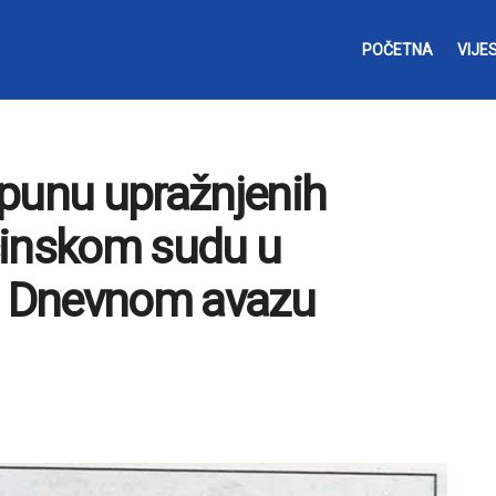
POČETNA
VIJES
opunu upražnjenih
ćinskom sudu u
 u Dnevnom avazu