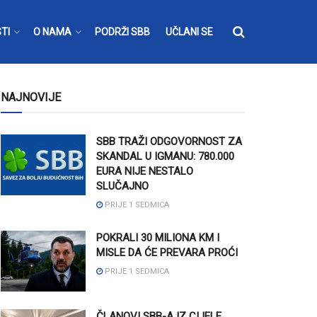
TI
O NAMA
PODRŽI SBB
UČLANI SE
NAJNOVIJE
SBB TRAŽI ODGOVORNOST ZA
SKANDAL U IGMANU: 780.000
EURA NIJE NESTALO
SLUČAJNO
PRIJE 1 SEDMICA
POKRALI 30 MILIONA KM I
MISLE DA ĆE PREVARA PROĆI
PRIJE 1 SEDMICA
ČLANOVI SBB-A IZ CIJELE