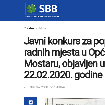
Početna
Arhiva
Javni konkurs za p
radnih mjesta u Op
Mostaru, objavljen
22.02.2020. godine
25 Februara, 2020
pod
Arhiva