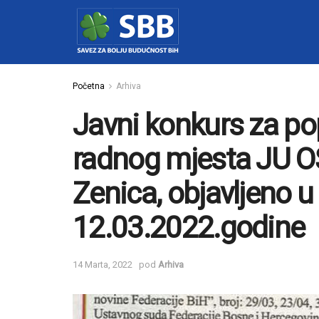
Početna
Arhiva
Javni konkurs za p
radnog mjesta JU O
Zenica, objavljeno u
12.03.2022.godine
14 Marta, 2022
pod
Arhiva