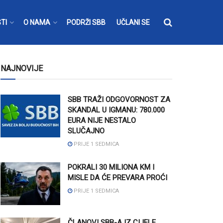
TI
O NAMA
PODRŽI SBB
UČLANI SE
NAJNOVIJE
SBB TRAŽI ODGOVORNOST ZA
SKANDAL U IGMANU: 780.000
EURA NIJE NESTALO
SLUČAJNO
PRIJE 1 SEDMICA
POKRALI 30 MILIONA KM I
MISLE DA ĆE PREVARA PROĆI
PRIJE 1 SEDMICA
ČLANOVI SBB-A IZ CIJELE