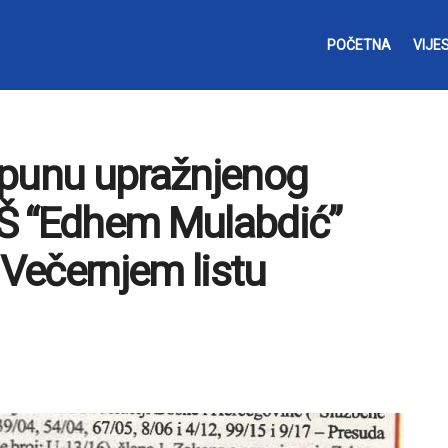
POČETNA
VIJES
opunu upražnjenog
Š “Edhem Mulabdić”
 Večernjem listu