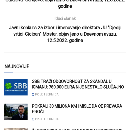
godine
Idući članak
Javni konkurs za izbor i imenovanje direktora JU “Djeciji
vrtici-Ciciban” Mostar, objavljeno u Dnevnom avazu,
12.5.2022. godine
NAJNOVIJE
SBB TRAŽI ODGOVORNOST ZA SKANDAL U
IGMANU: 780.000 EURA NIJE NESTALO SLUČAJNO
PRIJE 1 SEDMICA
POKRALI 30 MILIONA KM I MISLE DA ĆE PREVARA
PROĆI
PRIJE 1 SEDMICA