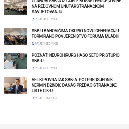
ČLANOVI SBB-A IZ CIJELE BOSNE I HERCEGOVINE
NA REDOVNOM UNUTARSTRANAČKOM
SAVJETOVANJU
PRIJE 3 SEDMICE
SBB U BANOVIĆIMA OKUPIO NOVU GENERACIJU:
FORMIRANO POVJERENIŠTVO FORUMA MLADIH
PRIJE 3 SEDMICE
POZNATI NEUROHIRURG HASO SEFO PRISTUPIO
SBB-U
PRIJE 4 SEDMICE
VELIKI POVRATAK SBB-A: POTPREDSJEDNIK
NERMIN DŽINDIĆ DANAS PREDAO STRANAČKE
LISTE CIK-U
PRIJE 1 MJESEC