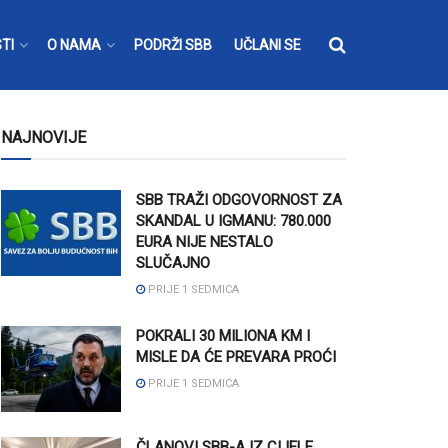
TI
O NAMA
PODRŽI SBB
UČLANI SE
NAJNOVIJE
SBB TRAŽI ODGOVORNOST ZA
SKANDAL U IGMANU: 780.000
EURA NIJE NESTALO
SLUČAJNO
PRIJE 1 SEDMICA
POKRALI 30 MILIONA KM I
MISLE DA ĆE PREVARA PROĆI
PRIJE 1 SEDMICA
ČLANOVI SBB-A IZ CIJELE