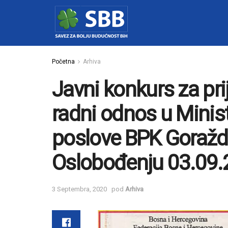
Početna
Arhiva
Javni konkurs za pr
radni odnos u Minis
poslove BPK Goražde
Oslobođenju 03.09.
3 Septembra, 2020
pod
Arhiva