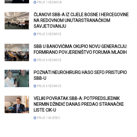
PRIJE 1 SEDMICA
ČLANOVI SBB-A IZ CIJELE BOSNE I HERCEGOVINE
NA REDOVNOM UNUTARSTRANAČKOM
SAVJETOVANJU
PRIJE 3 SEDMICE
SBB U BANOVIĆIMA OKUPIO NOVU GENERACIJU:
FORMIRANO POVJERENIŠTVO FORUMA MLADIH
PRIJE 4 SEDMICE
POZNATI NEUROHIRURG HASO SEFO PRISTUPIO
SBB-U
PRIJE 4 SEDMICE
VELIKI POVRATAK SBB-A: POTPREDSJEDNIK
NERMIN DŽINDIĆ DANAS PREDAO STRANAČKE
LISTE CIK-U
PRIJE 1 MJESEC