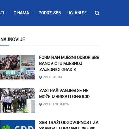
TI
O NAMA
PODRŽI SBB
UČLANI SE
NAJNOVIJE
FORMIRAN MJESNI ODBOR SBB
BANOVIĆI U MJESNOJ
ZAJEDNICI GRAD 3
PRIJE 20 SATI
ZASTRAŠIVANJEM SE NE
MOŽE IZBRISATI GENOCID
PRIJE 1 SEDMICA
SBB TRAŽI ODGOVORNOST ZA
SKANDAL U IGMANU: 780.000