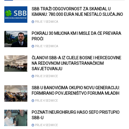
SBB TRAŽI ODGOVORNOST ZA SKANDAL U
IGMANU: 780.000 EURA NIJE NESTALO SLUČAJNO
PRIJE 1 SEDMICA
POKRALI 30 MILIONA KM I MISLE DA ĆE PREVARA
PROĆI
PRIJE 1 SEDMICA
ČLANOVI SBB-A IZ CIJELE BOSNE I HERCEGOVINE
NA REDOVNOM UNUTARSTRANAČKOM
SAVJETOVANJU
PRIJE 3 SEDMICE
SBB U BANOVIĆIMA OKUPIO NOVU GENERACIJU:
FORMIRANO POVJERENIŠTVO FORUMA MLADIH
PRIJE 4 SEDMICE
POZNATI NEUROHIRURG HASO SEFO PRISTUPIO
SBB-U
PRIJE 4 SEDMICE