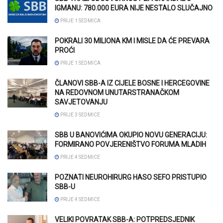
IGMANU: 780.000 EURA NIJE NESTALO SLUČAJNO
PRIJE 1 SEDMICA
POKRALI 30 MILIONA KM I MISLE DA ĆE PREVARA
PROĆI
PRIJE 1 SEDMICA
ČLANOVI SBB-A IZ CIJELE BOSNE I HERCEGOVINE
NA REDOVNOM UNUTARSTRANAČKOM
SAVJETOVANJU
PRIJE 3 SEDMICE
SBB U BANOVIĆIMA OKUPIO NOVU GENERACIJU:
FORMIRANO POVJERENIŠTVO FORUMA MLADIH
PRIJE 4 SEDMICE
POZNATI NEUROHIRURG HASO SEFO PRISTUPIO
SBB-U
PRIJE 4 SEDMICE
VELIKI POVRATAK SBB-A: POTPREDSJEDNIK