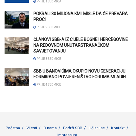
PRIJE 1 SEDMICA
POKRALI 30 MILIONA KM I MISLE DA ĆE PREVARA
PROĆI
PRIJE 2 SEDMICE
ČLANOVI SBB-A IZ CIJELE BOSNE I HERCEGOVINE
NA REDOVNOM UNUTARSTRANAČKOM
SAVJETOVANJU
PRIJE 3 SEDMICE
SBB U BANOVIĆIMA OKUPIO NOVU GENERACIJU:
FORMIRANO POVJERENIŠTVO FORUMA MLADIH
PRIJE 4 SEDMICE
Početna
Vijesti
O nama
Podrži SBB
Učlani se
Kontakt
Impressum