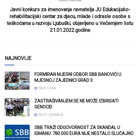
Javni konkurs za imenovanje ravnatelja JU Edukacijsko-
rehabilitacijski centar za djecu, mlade i odrasle osobe s
teškoćama u razvoju Ljubuški, objavljeno u Večernjem listu
21.01.2022.godine
NAJNOVIJE
FORMIRAN MJESNI ODBOR SBB BANOVIĆI U
MJESNOJ ZAJEDNICI GRAD 3
PRIJE 1 DAN
ZASTRAŠIVANJEM SE NE MOŽE IZBRISATI
GENOCID
PRIJE 1 SEDMICA
SBB TRAŽI ODGOVORNOST ZA SKANDAL U
IGMANU: 780.000 EURA NIJE NESTALO SLUČAJNO