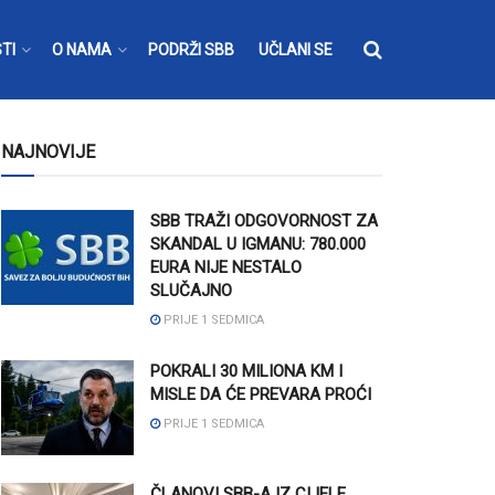
TI
O NAMA
PODRŽI SBB
UČLANI SE
NAJNOVIJE
SBB TRAŽI ODGOVORNOST ZA
SKANDAL U IGMANU: 780.000
EURA NIJE NESTALO
SLUČAJNO
PRIJE 1 SEDMICA
POKRALI 30 MILIONA KM I
MISLE DA ĆE PREVARA PROĆI
PRIJE 1 SEDMICA
ČLANOVI SBB-A IZ CIJELE