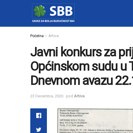
Početna
Arhiva
Javni konkurs za pri
Općinskom sudu u Tu
Dnevnom avazu 22.
23 Decembra, 2020
pod
Arhiva