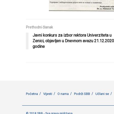
Prethodni članak
Javni konkurs za izbor rektora Univerziteta u
Zenici, objavljen u Dnevnom avazu 21.12.2020
godine
Početna
Vijesti
O nama
Podrži SBB
Učlani se
© 2018 SBB - Sva prava pridržana