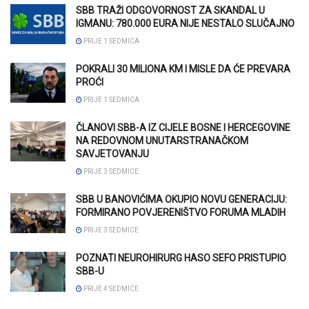
SBB TRAŽI ODGOVORNOST ZA SKANDAL U
IGMANU: 780.000 EURA NIJE NESTALO SLUČAJNO
PRIJE 1 SEDMICA
POKRALI 30 MILIONA KM I MISLE DA ĆE PREVARA
PROĆI
PRIJE 1 SEDMICA
ČLANOVI SBB-A IZ CIJELE BOSNE I HERCEGOVINE
NA REDOVNOM UNUTARSTRANAČKOM
SAVJETOVANJU
PRIJE 3 SEDMICE
SBB U BANOVIĆIMA OKUPIO NOVU GENERACIJU:
FORMIRANO POVJERENIŠTVO FORUMA MLADIH
PRIJE 3 SEDMICE
POZNATI NEUROHIRURG HASO SEFO PRISTUPIO
SBB-U
PRIJE 4 SEDMICE