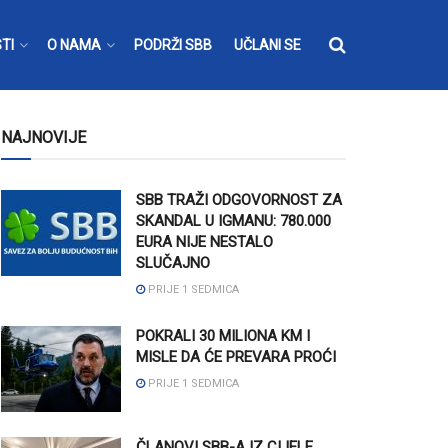
TI
O NAMA
PODRŽI SBB
UČLANI SE
NAJNOVIJE
SBB TRAŽI ODGOVORNOST ZA
SKANDAL U IGMANU: 780.000
EURA NIJE NESTALO
SLUČAJNO
PRIJE 1 SEDMICA
POKRALI 30 MILIONA KM I
MISLE DA ĆE PREVARA PROĆI
PRIJE 1 SEDMICA
ČLANOVI SBB-A IZ CIJELE