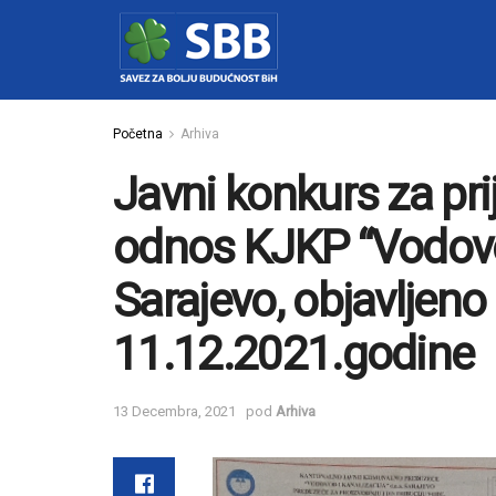
Početna
Arhiva
Javni konkurs za pri
odnos KJKP “Vodovod
Sarajevo, objavljen
11.12.2021.godine
13 Decembra, 2021
pod
Arhiva