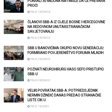
POKRALI 30 MILIONA KM I MISLE DA ĆE PREVARA
PROĆI
PRIJE 1 SEDMICA
ČLANOVI SBB-A IZ CIJELE BOSNE I HERCEGOVINE
NA REDOVNOM UNUTARSTRANAČKOM
SAVJETOVANJU
PRIJE 3 SEDMICE
SBB U BANOVIĆIMA OKUPIO NOVU GENERACIJU:
FORMIRANO POVJERENIŠTVO FORUMA MLADIH
PRIJE 3 SEDMICE
POZNATI NEUROHIRURG HASO SEFO PRISTUPIO
SBB-U
PRIJE 4 SEDMICE
VELIKI POVRATAK SBB-A: POTPREDSJEDNIK
NERMIN DŽINDIĆ DANAS PREDAO STRANAČKE
LISTE CIK-U
PRIJE 1 MJESEC