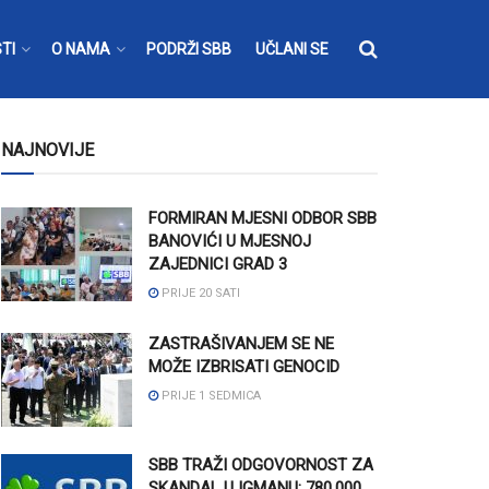
TI
O NAMA
PODRŽI SBB
UČLANI SE
NAJNOVIJE
FORMIRAN MJESNI ODBOR SBB
BANOVIĆI U MJESNOJ
ZAJEDNICI GRAD 3
PRIJE 20 SATI
ZASTRAŠIVANJEM SE NE
MOŽE IZBRISATI GENOCID
PRIJE 1 SEDMICA
SBB TRAŽI ODGOVORNOST ZA
SKANDAL U IGMANU: 780.000