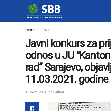
Početna
Arhiva
Javni konkurs za pri
odnos u JU “Kantonal
rad” Sarajevo, obja
11.03.2021. godine
11 Marta, 2021
pod
Arhiva