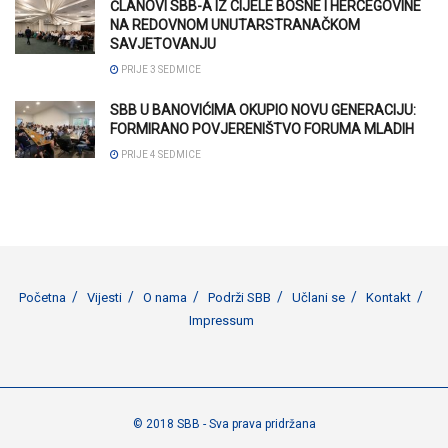
ČLANOVI SBB-A IZ CIJELE BOSNE I HERCEGOVINE
NA REDOVNOM UNUTARSTRANAČKOM
SAVJETOVANJU
PRIJE 3 SEDMICE
SBB U BANOVIĆIMA OKUPIO NOVU GENERACIJU:
FORMIRANO POVJERENIŠTVO FORUMA MLADIH
PRIJE 4 SEDMICE
Početna
Vijesti
O nama
Podrži SBB
Učlani se
Kontakt
Impressum
© 2018 SBB - Sva prava pridržana