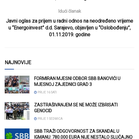
Idući članak
Javni oglas za prijem u radni odnos na neodređeno vrijeme
u “Energoinvest” d.d. Sarajevo, objavljen u “Oslobođenju”,
01.11.2019. godine
NAJNOVIJE
FORMIRAN MJESNI ODBOR SBB BANOVIĆI U
MJESNOJ ZAJEDNICI GRAD 3
PRIJE 16 SATI
ZASTRAŠIVANJEM SE NE MOŽE IZBRISATI
GENOCID
PRIJE 1 SEDMICA
SBB TRAŽI ODGOVORNOST ZA SKANDAL U
IGMANU: 780.000 EURA NIJE NESTALO SLUČAJNO