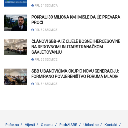
PRIJE 1 SEDMICA
POKRALI 30 MILIONA KM I MISLE DA ĆE PREVARA
PROĆI
PRIJE 2 SEDMICE
ČLANOVI SBB-A IZ CIJELE BOSNE I HERCEGOVINE
NA REDOVNOM UNUTARSTRANAČKOM
SAVJETOVANJU
PRIJE 3 SEDMICE
SBB U BANOVIĆIMA OKUPIO NOVU GENERACIJU:
FORMIRANO POVJERENIŠTVO FORUMA MLADIH
PRIJE 4 SEDMICE
Početna
Vijesti
O nama
Podrži SBB
Učlani se
Kontakt