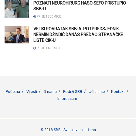
POZNATI NEUROHIRURG HASO SEFO PRISTUPIO
SBB-U
PRIJE 4 SEDMICE
VELIKI POVRATAK SBB-A: POTPREDSJEDNIK
NERMIN DŽINDIĆ DANAS PREDAO STRANAČKE
LISTE CIK-U
PRIJE 1 MJESEC
Početna
Vijesti
O nama
Podrži SBB
Učlani se
Kontakt
Impressum
© 2018 SBB - Sva prava pridržana