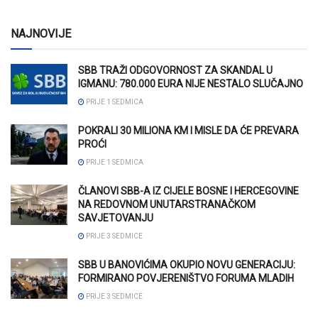
NAJNOVIJE
SBB TRAŽI ODGOVORNOST ZA SKANDAL U
IGMANU: 780.000 EURA NIJE NESTALO SLUČAJNO
PRIJE 1 SEDMICA
POKRALI 30 MILIONA KM I MISLE DA ĆE PREVARA
PROĆI
PRIJE 1 SEDMICA
ČLANOVI SBB-A IZ CIJELE BOSNE I HERCEGOVINE
NA REDOVNOM UNUTARSTRANAČKOM
SAVJETOVANJU
PRIJE 3 SEDMICE
SBB U BANOVIĆIMA OKUPIO NOVU GENERACIJU:
FORMIRANO POVJERENIŠTVO FORUMA MLADIH
PRIJE 3 SEDMICE