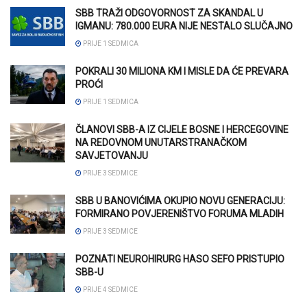
SBB TRAŽI ODGOVORNOST ZA SKANDAL U
IGMANU: 780.000 EURA NIJE NESTALO SLUČAJNO
PRIJE 1 SEDMICA
POKRALI 30 MILIONA KM I MISLE DA ĆE PREVARA
PROĆI
PRIJE 1 SEDMICA
ČLANOVI SBB-A IZ CIJELE BOSNE I HERCEGOVINE
NA REDOVNOM UNUTARSTRANAČKOM
SAVJETOVANJU
PRIJE 3 SEDMICE
SBB U BANOVIĆIMA OKUPIO NOVU GENERACIJU:
FORMIRANO POVJERENIŠTVO FORUMA MLADIH
PRIJE 3 SEDMICE
POZNATI NEUROHIRURG HASO SEFO PRISTUPIO
SBB-U
PRIJE 4 SEDMICE