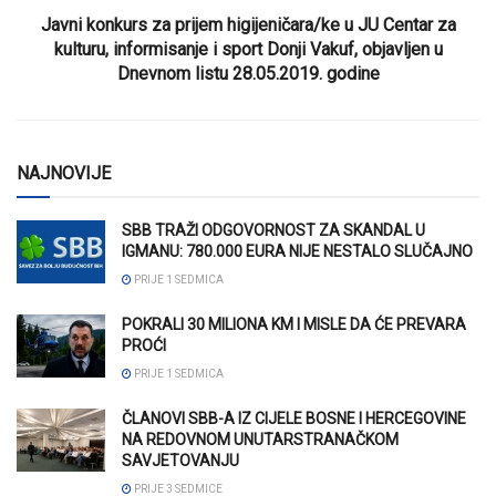
Javni konkurs za prijem higijeničara/ke u JU Centar za
kulturu, informisanje i sport Donji Vakuf, objavljen u
Dnevnom listu 28.05.2019. godine
NAJNOVIJE
SBB TRAŽI ODGOVORNOST ZA SKANDAL U
IGMANU: 780.000 EURA NIJE NESTALO SLUČAJNO
PRIJE 1 SEDMICA
POKRALI 30 MILIONA KM I MISLE DA ĆE PREVARA
PROĆI
PRIJE 1 SEDMICA
ČLANOVI SBB-A IZ CIJELE BOSNE I HERCEGOVINE
NA REDOVNOM UNUTARSTRANAČKOM
SAVJETOVANJU
PRIJE 3 SEDMICE