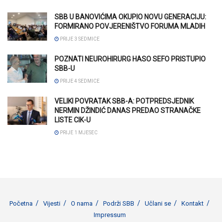
SBB U BANOVIĆIMA OKUPIO NOVU GENERACIJU:
FORMIRANO POVJERENIŠTVO FORUMA MLADIH
PRIJE 3 SEDMICE
POZNATI NEUROHIRURG HASO SEFO PRISTUPIO
SBB-U
PRIJE 4 SEDMICE
VELIKI POVRATAK SBB-A: POTPREDSJEDNIK
NERMIN DŽINDIĆ DANAS PREDAO STRANAČKE
LISTE CIK-U
PRIJE 1 MJESEC
Početna
Vijesti
O nama
Podrži SBB
Učlani se
Kontakt
Impressum