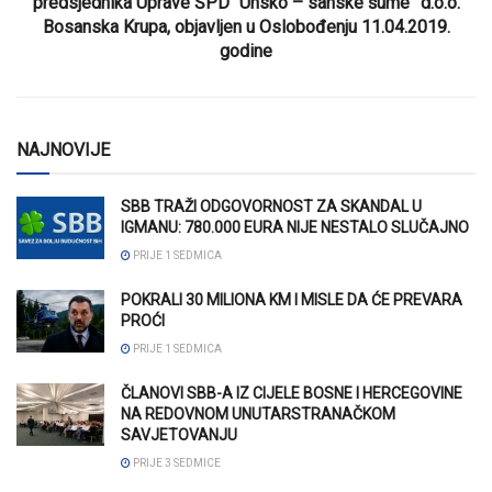
predsjednika Uprave ŠPD “Unsko – sanske šume” d.o.o.
Bosanska Krupa, objavljen u Oslobođenju 11.04.2019.
godine
NAJNOVIJE
SBB TRAŽI ODGOVORNOST ZA SKANDAL U
IGMANU: 780.000 EURA NIJE NESTALO SLUČAJNO
PRIJE 1 SEDMICA
POKRALI 30 MILIONA KM I MISLE DA ĆE PREVARA
PROĆI
PRIJE 1 SEDMICA
ČLANOVI SBB-A IZ CIJELE BOSNE I HERCEGOVINE
NA REDOVNOM UNUTARSTRANAČKOM
SAVJETOVANJU
PRIJE 3 SEDMICE