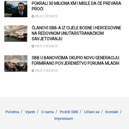
POKRALI 30 MILIONA KM I MISLE DA ĆE PREVARA
PROĆI
PRIJE 2 SEDMICE
ČLANOVI SBB-A IZ CIJELE BOSNE I HERCEGOVINE
NA REDOVNOM UNUTARSTRANAČKOM
SAVJETOVANJU
PRIJE 3 SEDMICE
SBB U BANOVIĆIMA OKUPIO NOVU GENERACIJU:
FORMIRANO POVJERENIŠTVO FORUMA MLADIH
PRIJE 4 SEDMICE
Početna
Vijesti
O nama
Podrži SBB
Učlani se
Kontakt
Impressum