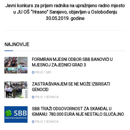
Javni konkurs za prijem radnika na upražnjeno radno mjesto
u JU OŠ “Hrasno” Sarajevo, objavljen u Oslobođenju
30.05.2019. godine
NAJNOVIJE
FORMIRAN MJESNI ODBOR SBB BANOVIĆI U
MJESNOJ ZAJEDNICI GRAD 3
PRIJE 7 SATI
ZASTRAŠIVANJEM SE NE MOŽE IZBRISATI
GENOCID
PRIJE 1 SEDMICA
SBB TRAŽI ODGOVORNOST ZA SKANDAL U
IGMANU: 780.000 EURA NIJE NESTALO SLUČAJNO
PRIJE 1 SEDMICA