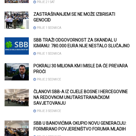
PRIJE 21 SAT
ZASTRAŠIVANJEM SE NE MOŽE IZBRISATI
GENOCID
PRIJE 1 SEDMICA
SBB TRAŽI ODGOVORNOST ZA SKANDAL U
IGMANU: 780.000 EURA NIJE NESTALO SLUČAJNO
PRIJE 1 SEDMICA
POKRALI 30 MILIONA KM I MISLE DA ĆE PREVARA
PROĆI
PRIJE 2 SEDMICE
ČLANOVI SBB-A IZ CIJELE BOSNE I HERCEGOVINE
NA REDOVNOM UNUTARSTRANAČKOM
SAVJETOVANJU
PRIJE 3 SEDMICE
SBB U BANOVIĆIMA OKUPIO NOVU GENERACIJU:
FORMIRANO POVJERENIŠTVO FORUMA MLADIH